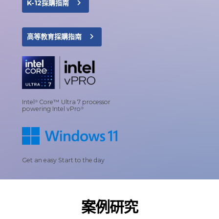
navigate_next
K-12採購指南
navigate_next
高等教育採購指南
Intel
Core™ Ultra 7 processor
®
powering Intel vPro
®
Get an easy Start to the day
案例研究