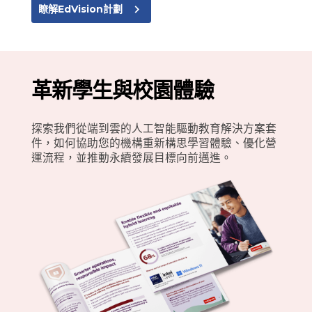
navigate_next
瞭解EdVision計劃
革新學生與校園體驗
探索我們從端到雲的人工智能驅動教育解決方案套
件，如何協助您的機構重新構思學習體驗、優化營
運流程，並推動永續發展目標向前邁進。