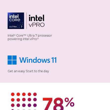
Intel
Core™ Ultra 7 processor
®
powering Intel vPro
®
Get an easy Start to the day