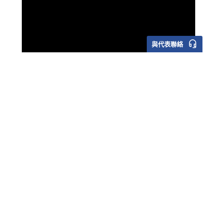
headset_mic
與代表聯絡
1
2
3
4
CTF教育集團透過TruScale設備即
服務方案，為教師提供高性價比的
ThinkPad設備
閱讀案例研究